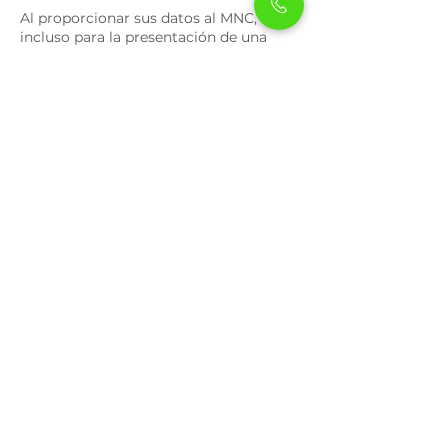
Al proporcionar sus datos al MNC,
incluso para la presentación de una
cotización, usted manifiesta su
consentimiento expreso a que sus
datos personales sean tratados de
acuerdo a los términos y condiciones
de este Aviso de Privacidad, mismo que
le solicitamos sea leído de forma
integral.