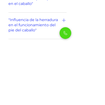
en el caballo"
Ponente: Jorge Cervós
"Influencia de la herradura
en el funcionamiento del
pie del caballo"
Ponente: Constantino
Sánchez
"El MNC aplicado al toro de
lidia"
Ponente: José Ochaita
Tienes más dudas
Estaremos encantados de
poderte ayudar.