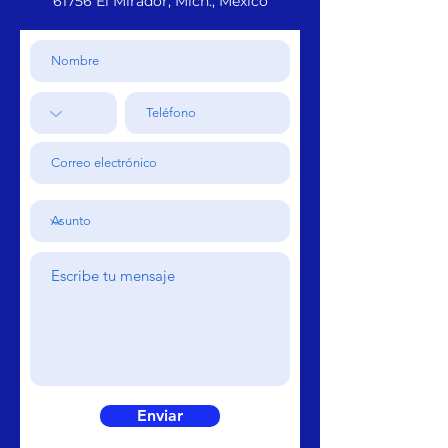
61756 El Mirador, Mich., México
Enviar