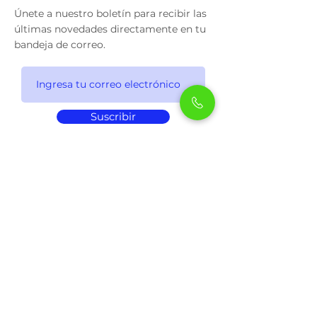
Únete a nuestro boletín para recibir las
últimas novedades directamente en tu
bandeja de correo.
Suscribir
Contacto
El Aguaje, Km 14 de la Autopista
Morelia-Patzcuaro, ubicado entre las
cercanas poblaciones de Uruapilla y
Santiago Undameo.
manejonaturaldelcaballo@gmail.com