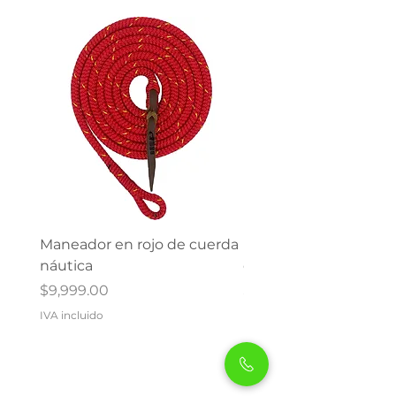
Maneador en rojo de cuerda
Maneador en verde d
náutica
cuerda náutica
Precio
Precio
$9,999.00
$9,999.00
IVA incluido
IVA incluido