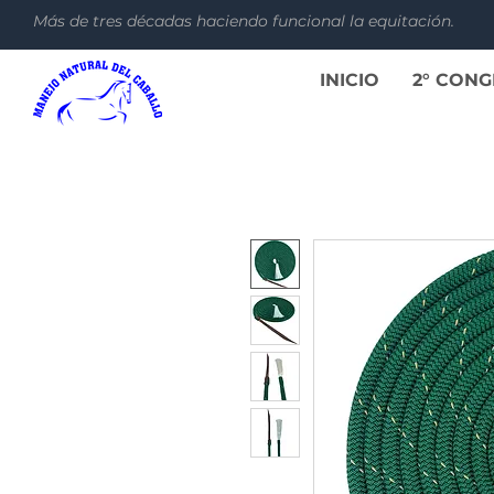
Más de tres décadas haciendo funcional la equitación.
INICIO
2° CON