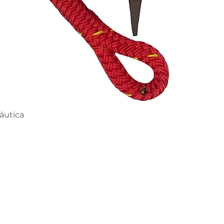
Vista rápida
áutica