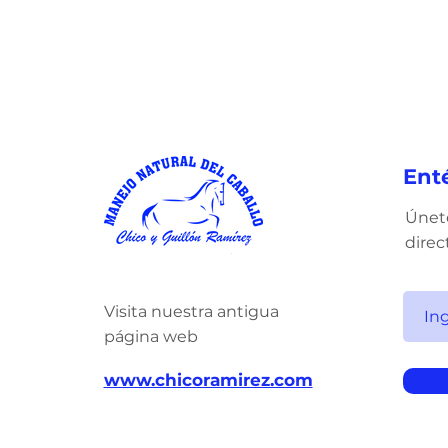
Ent
Únete
direc
Visita nuestra antigua
página web
www.chicoramirez.com