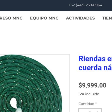
+52 (443) 259-6964
GRESO MNC
EQUIPO MNC
ACTIVIDADES
TIE
Riendas e
cuerda ná
P
$9,999.00
IVA incluido
Cantidad
*