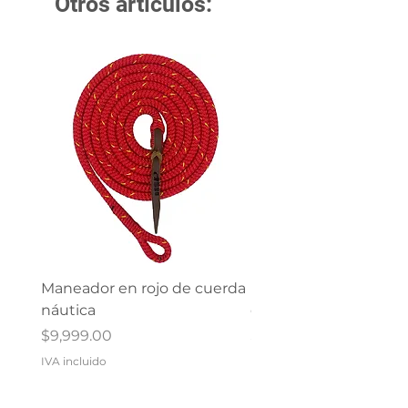
Otros artículos:
Maneador en rojo de cuerda
Maneador en verde d
náutica
cuerda náutica
Precio
Precio
$9,999.00
$9,999.00
IVA incluido
IVA incluido