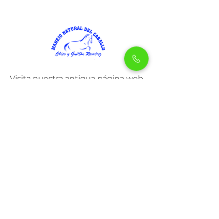
Visita nuestra antigua página web
www.chicoramirez.com
Entérate de lo más actual
del MNC
Únete a nuestro boletín para recibir las
últimas novedades directamente en tu
bandeja de correo.