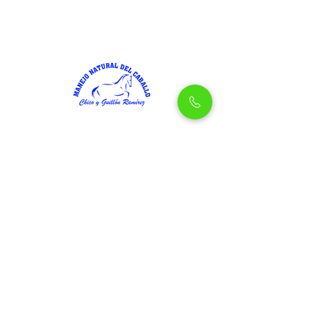
Visita nuestra antigua página web
www.chicoramirez.com
Entérate de lo más actual
del MNC
Únete a nuestro boletín para recibir las
últimas novedades directamente en tu
bandeja de correo.