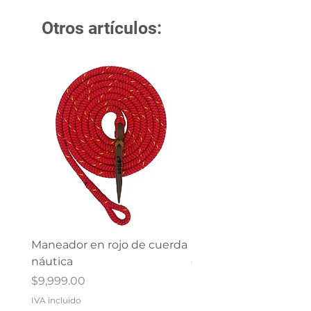
Otros artículos:
Maneador en rojo de cuerda
Maneador en verde d
náutica
cuerda náutica
Precio
Precio
$9,999.00
$9,999.00
IVA incluido
IVA incluido