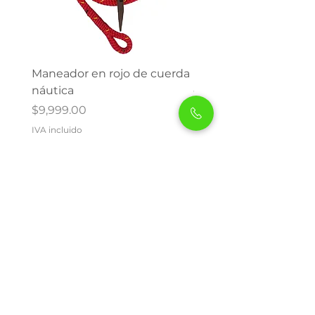
Maneador en rojo de cuerda
Maneador en verde d
náutica
cuerda náutica
Precio
Precio
$9,999.00
$9,999.00
IVA incluido
IVA incluido
Visita nuestra antigua página web
www.chicoramirez.com